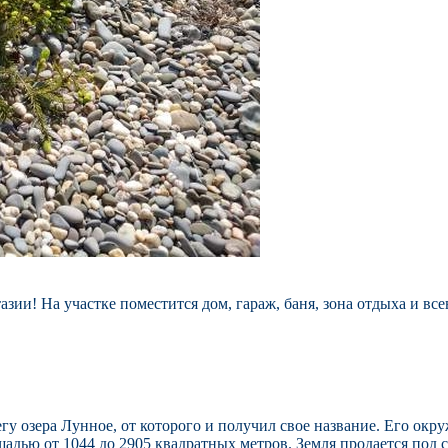
тазии! На участке поместится дом, гараж, баня, зона отдыха и 
гу озера Лунное, от которого и получил свое название. Его окр
ощадью от 1044 до 2905 квадратных метров. Земля продается под 